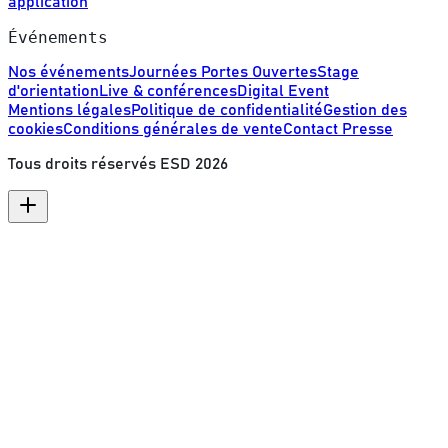
application
Événements
Nos événements
Journées Portes Ouvertes
Stage
d'orientation
Live & conférences
Digital Event
Mentions légales
Politique de confidentialité
Gestion des
cookies
Conditions générales de vente
Contact Presse
Tous droits réservés ESD
2026