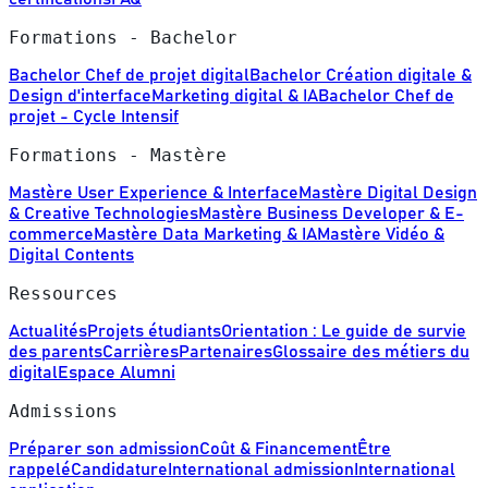
Formations - Bachelor
Bachelor Chef de projet digital
Bachelor Création digitale &
Design d'interface
Marketing digital & IA
Bachelor Chef de
projet - Cycle Intensif
Formations - Mastère
Mastère User Experience & Interface
Mastère Digital Design
& Creative Technologies
Mastère Business Developer & E-
commerce
Mastère Data Marketing & IA
Mastère Vidéo &
Digital Contents
Ressources
Actualités
Projets étudiants
Orientation : Le guide de survie
des parents
Carrières
Partenaires
Glossaire des métiers du
digital
Espace Alumni
Admissions
Préparer son admission
Coût & Financement
Être
rappelé
Candidature
International admission
International