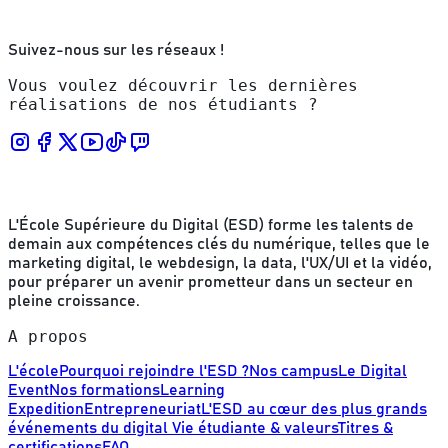
Suivez-nous sur les réseaux !
Vous voulez découvrir les dernières
réalisations de nos étudiants ?
L'École Supérieure du Digital (ESD) forme les talents de
demain aux compétences clés du numérique, telles que le
marketing digital, le webdesign, la data, l'UX/UI et la vidéo,
pour préparer un avenir prometteur dans un secteur en
pleine croissance.
A propos
L'école
Pourquoi rejoindre l'ESD ?
Nos campus
Le Digital
Event
Nos formations
Learning
Expedition
Entrepreneuriat
L'ESD au cœur des plus grands
événements du digital
Vie étudiante & valeurs
Titres &
certifications
FAQ