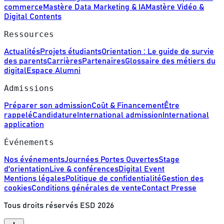
commerce
Mastère Data Marketing & IA
Mastère Vidéo &
Digital Contents
Ressources
Actualités
Projets étudiants
Orientation : Le guide de survie
des parents
Carrières
Partenaires
Glossaire des métiers du
digital
Espace Alumni
Admissions
Préparer son admission
Coût & Financement
Être
rappelé
Candidature
International admission
International
application
Événements
Nos événements
Journées Portes Ouvertes
Stage
d'orientation
Live & conférences
Digital Event
Mentions légales
Politique de confidentialité
Gestion des
cookies
Conditions générales de vente
Contact Presse
Tous droits réservés ESD
2026