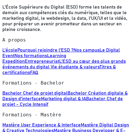
L'École Supérieure du Digital (ESD) forme les talents de
demain aux compétences clés du numérique, telles que le
marketing digital, le webdesign, la data, l'UX/UI et la vidéo,
pour préparer un avenir prometteur dans un secteur en
pleine croissance.
A propos
L'école
Pourquoi rejoindre l'ESD ?
Nos campus
Le Digital
Event
Nos formations
Learning
Expedition
Entrepreneuriat
L'ESD au cœur des plus grands
événements du digital
Vie étudiante & valeurs
Titres &
certifications
FAQ
Formations - Bachelor
Bachelor Chef de projet digital
Bachelor Création digitale &
Design d'interface
Marketing digital & IA
Bachelor Chef de
projet - Cycle Intensif
Formations - Mastère
Mastère User Experience & Interface
Mastère Digital Design
& Creative Technologies
Mastère Business Developer & E-