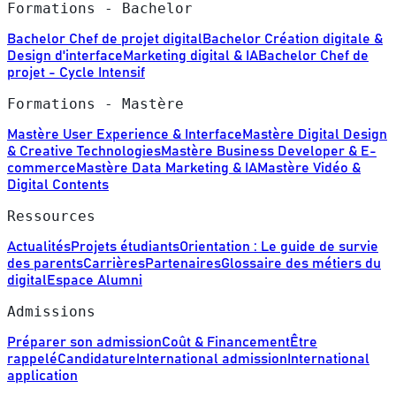
Formations - Bachelor
Bachelor Chef de projet digital
Bachelor Création digitale &
Design d'interface
Marketing digital & IA
Bachelor Chef de
projet - Cycle Intensif
Formations - Mastère
Mastère User Experience & Interface
Mastère Digital Design
& Creative Technologies
Mastère Business Developer & E-
commerce
Mastère Data Marketing & IA
Mastère Vidéo &
Digital Contents
Ressources
Actualités
Projets étudiants
Orientation : Le guide de survie
des parents
Carrières
Partenaires
Glossaire des métiers du
digital
Espace Alumni
Admissions
Préparer son admission
Coût & Financement
Être
rappelé
Candidature
International admission
International
application