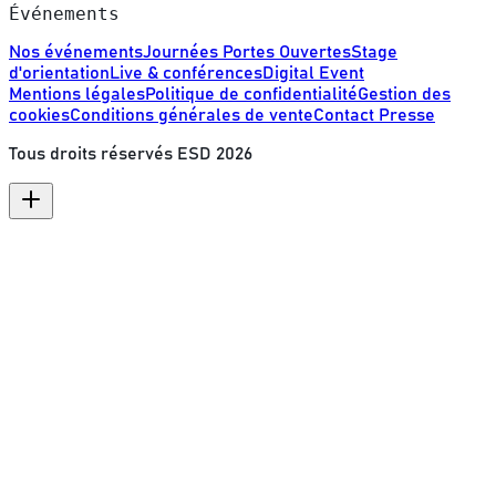
Événements
Nos événements
Journées Portes Ouvertes
Stage
d'orientation
Live & conférences
Digital Event
Mentions légales
Politique de confidentialité
Gestion des
cookies
Conditions générales de vente
Contact Presse
Tous droits réservés ESD
2026