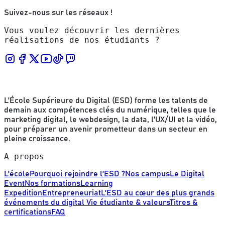
Suivez-nous sur les réseaux !
Vous voulez découvrir les dernières
réalisations de nos étudiants ?
L'École Supérieure du Digital (ESD) forme les talents de
demain aux compétences clés du numérique, telles que le
marketing digital, le webdesign, la data, l'UX/UI et la vidéo,
pour préparer un avenir prometteur dans un secteur en
pleine croissance.
A propos
L'école
Pourquoi rejoindre l'ESD ?
Nos campus
Le Digital
Event
Nos formations
Learning
Expedition
Entrepreneuriat
L'ESD au cœur des plus grands
événements du digital
Vie étudiante & valeurs
Titres &
certifications
FAQ