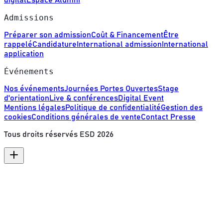
Admissions
Préparer son admission
Coût & Financement
Être
rappelé
Candidature
International admission
International
application
Événements
Nos événements
Journées Portes Ouvertes
Stage
d'orientation
Live & conférences
Digital Event
Mentions légales
Politique de confidentialité
Gestion des
cookies
Conditions générales de vente
Contact Presse
Tous droits réservés ESD
2026