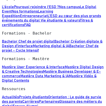
L'école
Pourquoi rejoindre l'ESD ?
Nos campus
Le Digital
Event
Nos formations
Learning
Expedition
Entrepreneuriat
L'ESD au cœur des plus grands
événements du digital
Vie étudiante & valeurs
Titres &
certifications
FAQ
Formations - Bachelor
Bachelor Chef de projet digital
Bachelor Création digitale &
Design d'interface
Marketing digital & IA
Bachelor Chef de
projet - Cycle Intensif
Formations - Mastère
Mastère User Experience & Interface
Mastère Digital Design
& Creative Technologies
Mastère Business Developer & E-
commerce
Mastère Data Marketing & IA
Mastère Vidéo &
Digital Contents
Ressources
Actualités
Projets étudiants
Orientation : Le guide de survie
des parents
Carrières
Partenaires
Glossaire des métiers du
digital
Espace Alumni