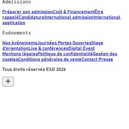
Admissions
Préparer son admission
Coût & Financement
Être
rappelé
Candidature
International admission
International
application
Événements
Nos événements
Journées Portes Ouvertes
Stage
d'orientation
Live & conférences
Digital Event
Mentions légales
Politique de confidentialité
Gestion des
cookies
Conditions générales de vente
Contact Presse
Tous droits réservés ESD
2026