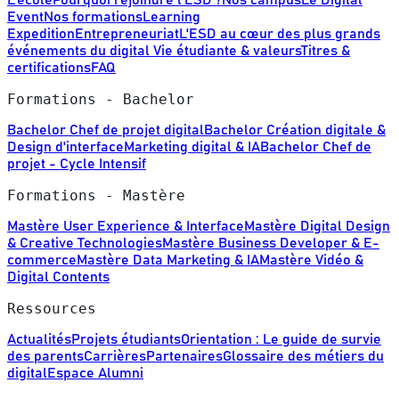
Event
Nos formations
Learning
Expedition
Entrepreneuriat
L'ESD au cœur des plus grands
événements du digital
Vie étudiante & valeurs
Titres &
certifications
FAQ
Formations - Bachelor
Bachelor Chef de projet digital
Bachelor Création digitale &
Design d'interface
Marketing digital & IA
Bachelor Chef de
projet - Cycle Intensif
Formations - Mastère
Mastère User Experience & Interface
Mastère Digital Design
& Creative Technologies
Mastère Business Developer & E-
commerce
Mastère Data Marketing & IA
Mastère Vidéo &
Digital Contents
Ressources
Actualités
Projets étudiants
Orientation : Le guide de survie
des parents
Carrières
Partenaires
Glossaire des métiers du
digital
Espace Alumni