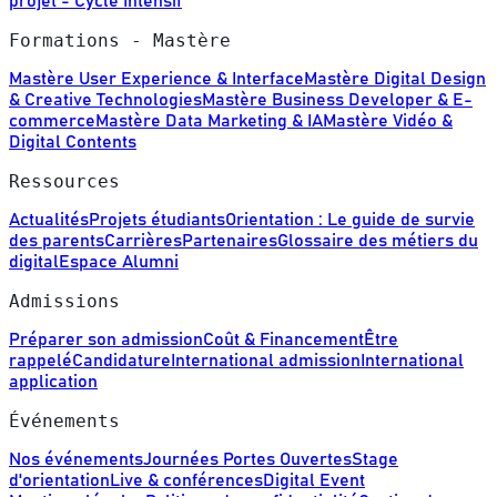
projet - Cycle Intensif
Formations - Mastère
Mastère User Experience & Interface
Mastère Digital Design
& Creative Technologies
Mastère Business Developer & E-
commerce
Mastère Data Marketing & IA
Mastère Vidéo &
Digital Contents
Ressources
Actualités
Projets étudiants
Orientation : Le guide de survie
des parents
Carrières
Partenaires
Glossaire des métiers du
digital
Espace Alumni
Admissions
Préparer son admission
Coût & Financement
Être
rappelé
Candidature
International admission
International
application
Événements
Nos événements
Journées Portes Ouvertes
Stage
d'orientation
Live & conférences
Digital Event