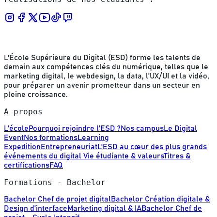
L'École Supérieure du Digital (ESD) forme les talents de
demain aux compétences clés du numérique, telles que le
marketing digital, le webdesign, la data, l'UX/UI et la vidéo,
pour préparer un avenir prometteur dans un secteur en
pleine croissance.
A propos
L'école
Pourquoi rejoindre l'ESD ?
Nos campus
Le Digital
Event
Nos formations
Learning
Expedition
Entrepreneuriat
L'ESD au cœur des plus grands
événements du digital
Vie étudiante & valeurs
Titres &
certifications
FAQ
Formations - Bachelor
Bachelor Chef de projet digital
Bachelor Création digitale &
Design d'interface
Marketing digital & IA
Bachelor Chef de