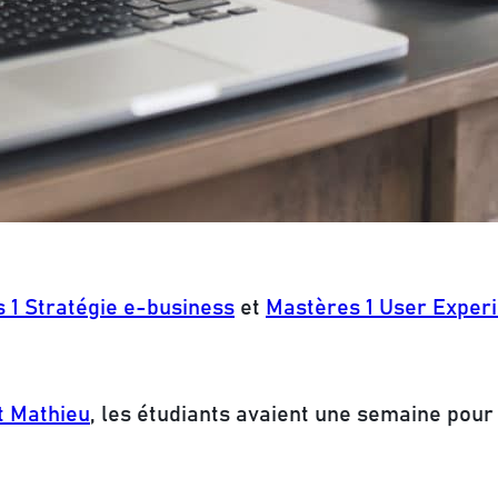
 1 Stratégie e-business
et
Mastères 1 User Experi
 Mathieu
, les étudiants avaient une semaine pour 