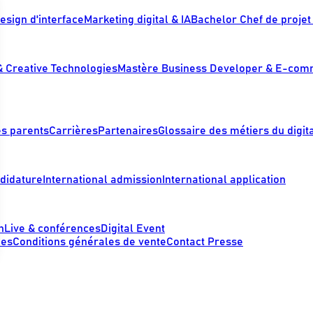
esign d'interface
Marketing digital & IA
Bachelor Chef de projet 
& Creative Technologies
Mastère Business Developer & E-co
es parents
Carrières
Partenaires
Glossaire des métiers du digit
didature
International admission
International application
n
Live & conférences
Digital Event
ies
Conditions générales de vente
Contact Presse
s Options
ètres de confidentialité, en garantissant la conformité avec le