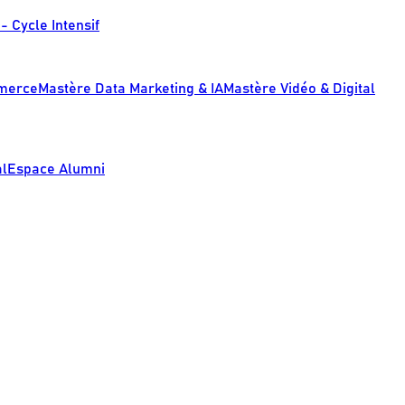
- Cycle Intensif
mmerce
Mastère Data Marketing & IA
Mastère Vidéo & Digital
al
Espace Alumni
s réglementations. Personnalisez vos préférences pour contrôler