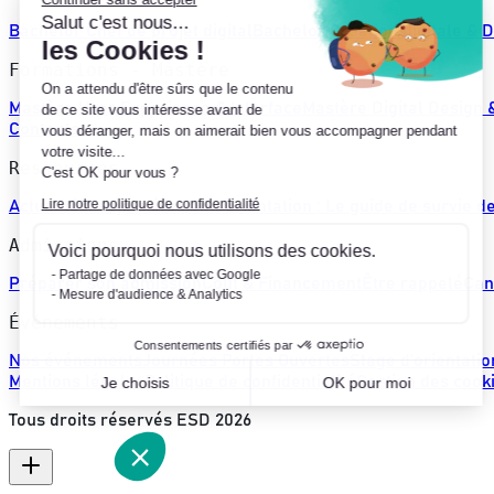
Salut c'est nous...
Bachelor Chef de projet digital
Bachelor Création digitale & D
les Cookies !
Formations - Mastère
On a attendu d'être sûrs que le contenu
Mastère User Experience & Interface
Mastère Digital Design 
de ce site vous intéresse avant de
Contents
vous déranger, mais on aimerait bien vous accompagner pendant
votre visite...
Ressources
C'est OK pour vous ?
Lire notre politique de confidentialité
Actualités
Projets étudiants
Orientation : Le guide de survie d
Admissions
Voici pourquoi nous utilisons des cookies.
Partage de données avec Google
Préparer son admission
Coût & Financement
Être rappelé
Can
Mesure d'audience & Analytics
Événements
Consentements certifiés par
Nos événements
Journées Portes Ouvertes
Stage d'orientatio
Mentions légales
Politique de confidentialité
Gestion des cook
Je choisis
OK pour moi
Axeptio consent
Tous droits réservés ESD
2026
Plateforme de Gestion du Consentement : Personnalisez vo
Notre plateforme vous permet d'adapter et de gérer vos param