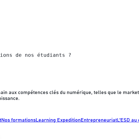
ions de nos étudiants ?
in aux compétences clés du numérique, telles que le marketing 
oissance.
t
Nos formations
Learning Expedition
Entrepreneuriat
L'ESD au 