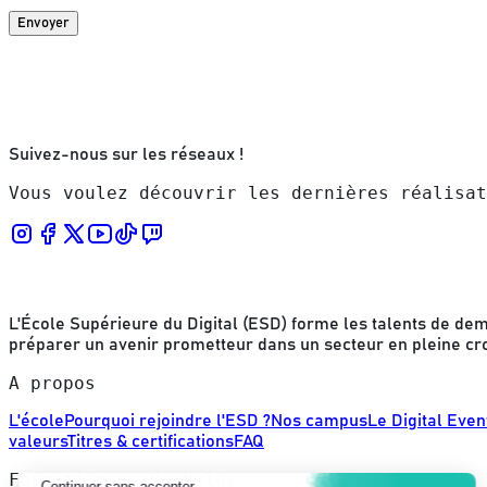
Envoyer
Suivez-nous sur les réseaux !
Vous voulez découvrir les dernières réalisat
L'École Supérieure du Digital (ESD) forme les talents de dema
préparer un avenir prometteur dans un secteur en pleine cr
A propos
L'école
Pourquoi rejoindre l'ESD ?
Nos campus
Le Digital Even
valeurs
Titres & certifications
FAQ
Formations - Bachelor
Continuer sans accepter