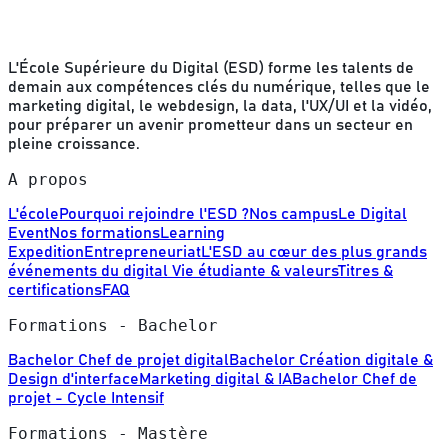
L'École Supérieure du Digital (ESD) forme les talents de
demain aux compétences clés du numérique, telles que le
marketing digital, le webdesign, la data, l'UX/UI et la vidéo,
pour préparer un avenir prometteur dans un secteur en
pleine croissance.
A propos
L'école
Pourquoi rejoindre l'ESD ?
Nos campus
Le Digital
Event
Nos formations
Learning
Expedition
Entrepreneuriat
L'ESD au cœur des plus grands
événements du digital
Vie étudiante & valeurs
Titres &
certifications
FAQ
Formations - Bachelor
Bachelor Chef de projet digital
Bachelor Création digitale &
Design d'interface
Marketing digital & IA
Bachelor Chef de
projet - Cycle Intensif
Formations - Mastère