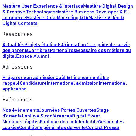
Mastère User Experience & Interface
Mastère Digital Design
& Creative Technologies
Mastère Business Developer & E-
commerce
Mastère Data Marketing & IA
Mastère Vidéo &
Digital Contents
Ressources
Actualités
Projets étudiants
Orientation : Le guide de survie
des parents
Carrières
Partenaires
Glossaire des métiers du
digital
Espace Alumni
Admissions
Préparer son admission
Coût & Financement
Être
rappelé
Candidature
International admission
International
application
Événements
Nos événements
Journées Portes Ouvertes
Stage
d'orientation
Live & conférences
Digital Event
Mentions légales
Politique de confidentialité
Gestion des
cookies
Conditions générales de vente
Contact Presse