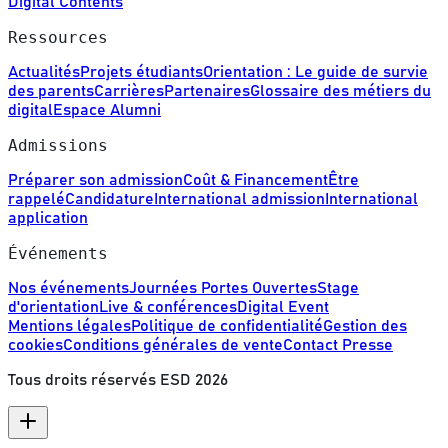
Digital Contents
Ressources
Actualités
Projets étudiants
Orientation : Le guide de survie
des parents
Carrières
Partenaires
Glossaire des métiers du
digital
Espace Alumni
Admissions
Préparer son admission
Coût & Financement
Être
rappelé
Candidature
International admission
International
application
Événements
Nos événements
Journées Portes Ouvertes
Stage
d'orientation
Live & conférences
Digital Event
Mentions légales
Politique de confidentialité
Gestion des
cookies
Conditions générales de vente
Contact Presse
Tous droits réservés ESD
2026