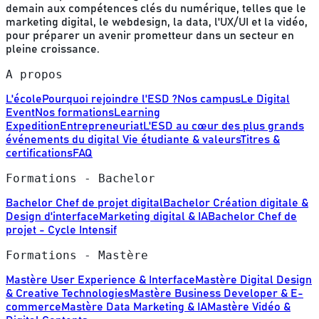
demain aux compétences clés du numérique, telles que le
marketing digital, le webdesign, la data, l'UX/UI et la vidéo,
pour préparer un avenir prometteur dans un secteur en
pleine croissance.
A propos
L'école
Pourquoi rejoindre l'ESD ?
Nos campus
Le Digital
Event
Nos formations
Learning
Expedition
Entrepreneuriat
L'ESD au cœur des plus grands
événements du digital
Vie étudiante & valeurs
Titres &
certifications
FAQ
Formations - Bachelor
Bachelor Chef de projet digital
Bachelor Création digitale &
Design d'interface
Marketing digital & IA
Bachelor Chef de
projet - Cycle Intensif
Formations - Mastère
Mastère User Experience & Interface
Mastère Digital Design
& Creative Technologies
Mastère Business Developer & E-
commerce
Mastère Data Marketing & IA
Mastère Vidéo &