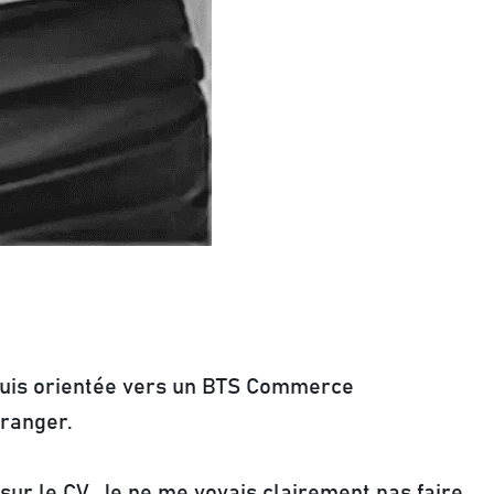
e suis orientée vers un BTS Commerce
tranger.
 sur le CV. Je ne me voyais clairement pas faire